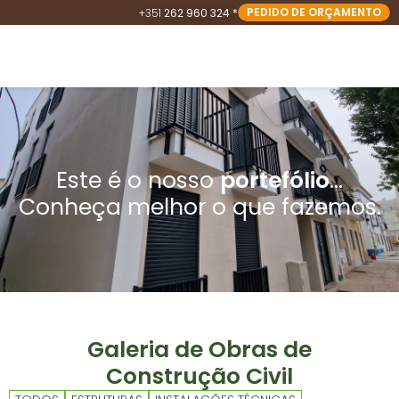
PEDIDO DE ORÇAMENTO
+351
262 960 324 *
Este é o nosso
portefólio
...
Conheça melhor o que fazemos.
Galeria de Obras de
Construção Civil