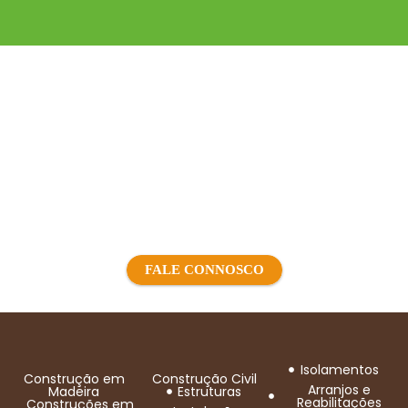
Ponte Monsanto
Precisa de mais
informações sobre o nosso
trabalho?
FALE CONNOSCO
Isolamentos
Construção em
Construção Civil
Arranjos e
Madeira
Estruturas
Reabilitações
Construções em