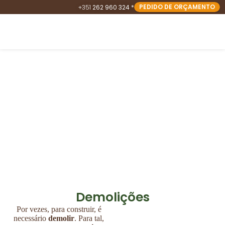
PEDIDO DE ORÇAMENTO
+351
262 960 324 *
Demolições e Preparação de
Terrenos
Demolições
Por vezes, para construir, é
necessário
demolir
. Para tal,