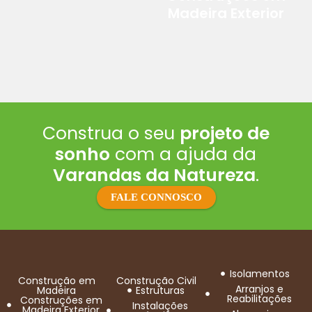
Madeira Exterior
Construa o seu
projeto de
sonho
com a ajuda da
Varandas da Natureza
.
FALE CONNOSCO
Isolamentos
Construção em
Construção Civil
Arranjos e
Madeira
Estruturas
Reabilitações
Construções em
Instalações
Madeira Exterior